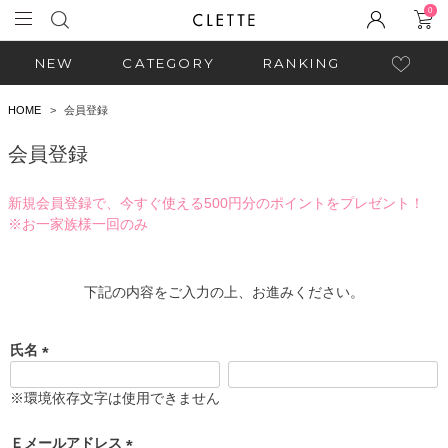
0
NEW
CATEGORY
RANKING
HOME
会員登録
会員登録
新規会員登録で、今すぐ使える500円分のポイントをプレゼント！
※お一家族様一回のみ
下記の内容をご入力の上、お進みください。
氏名
(
必
※環境依存文字は使用できません
須
)
Ｅメールアドレス