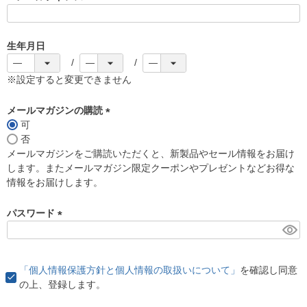
(
必
須
生年月日
)
※設定すると変更できません
メールマガジンの購読
可
(
否
必
メールマガジンをご購読いただくと、新製品やセール情報をお届け
須
します。またメールマガジン限定クーポンやプレゼントなどお得な
)
情報をお届けします。
パスワード
(
必
須
「個人情報保護方針と個人情報の取扱いについて」
を確認し同意
)
の上、登録します。