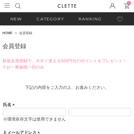
0
NEW
CATEGORY
RANKING
HOME
会員登録
会員登録
新規会員登録で、今すぐ使える500円分のポイントをプレゼント！
※お一家族様一回のみ
下記の内容をご入力の上、お進みください。
氏名
(
必
※環境依存文字は使用できません
須
)
Ｅメールアドレス