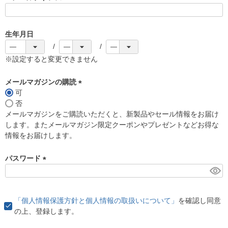
(
必
須
生年月日
)
※設定すると変更できません
メールマガジンの購読
可
(
否
必
メールマガジンをご購読いただくと、新製品やセール情報をお届け
須
します。またメールマガジン限定クーポンやプレゼントなどお得な
)
情報をお届けします。
パスワード
(
必
須
「個人情報保護方針と個人情報の取扱いについて」
を確認し同意
)
の上、登録します。