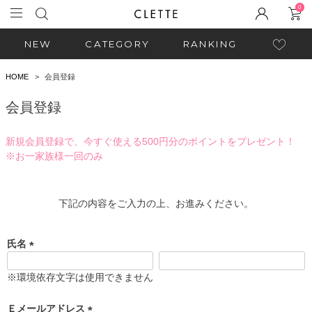
0
NEW
CATEGORY
RANKING
HOME
会員登録
会員登録
新規会員登録で、今すぐ使える500円分のポイントをプレゼント！
※お一家族様一回のみ
下記の内容をご入力の上、お進みください。
氏名
(
必
※環境依存文字は使用できません
須
)
Ｅメールアドレス