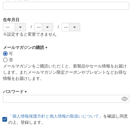
(
必
須
生年月日
)
※設定すると変更できません
メールマガジンの購読
可
(
否
必
メールマガジンをご購読いただくと、新製品やセール情報をお届け
須
します。またメールマガジン限定クーポンやプレゼントなどお得な
)
情報をお届けします。
パスワード
(
必
須
「個人情報保護方針と個人情報の取扱いについて」
を確認し同意
)
の上、登録します。