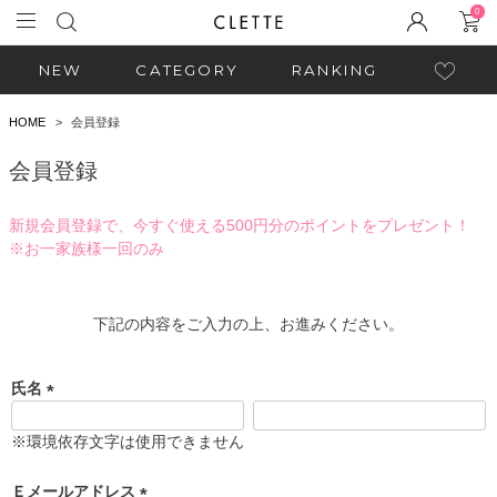
0
NEW
CATEGORY
RANKING
HOME
会員登録
会員登録
新規会員登録で、今すぐ使える500円分のポイントをプレゼント！
※お一家族様一回のみ
下記の内容をご入力の上、お進みください。
氏名
(
必
※環境依存文字は使用できません
須
)
Ｅメールアドレス