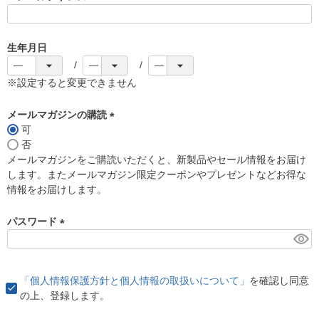
(
必
須
生年月日
)
※設定すると変更できません
メールマガジンの購読
可
(
否
必
メールマガジンをご購読いただくと、新製品やセール情報をお届け
須
します。またメールマガジン限定クーポンやプレゼントなどお得な
)
情報をお届けします。
パスワード
(
必
須
「個人情報保護方針と個人情報の取扱いについて」
を確認し同意
)
の上、登録します。