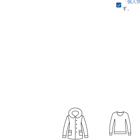
「個人
す。