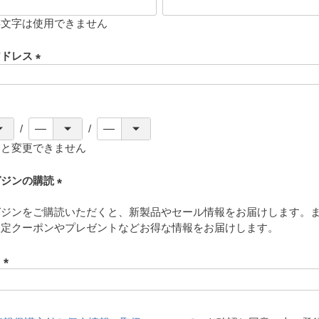
存文字は使用できません
アドレス
(
必
須
)
ると変更できません
ガジンの購読
(
ガジンをご購読いただくと、新製品やセール情報をお届けします。
必
限定クーポンやプレゼントなどお得な情報をお届けします。
須
)
ド
(
必
須