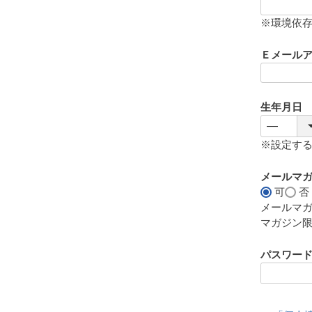
(
必
※環境依
須
)
Ｅメール
生年月日
※設定す
メールマ
可
否
メールマ
マガジン
パスワー