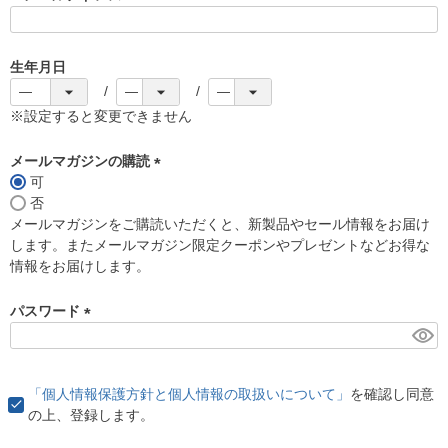
(
必
須
生年月日
)
※設定すると変更できません
メールマガジンの購読
可
(
否
必
メールマガジンをご購読いただくと、新製品やセール情報をお届け
須
します。またメールマガジン限定クーポンやプレゼントなどお得な
)
情報をお届けします。
パスワード
(
必
須
「個人情報保護方針と個人情報の取扱いについて」
を確認し同意
)
の上、登録します。