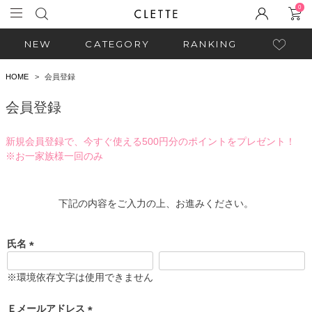
0
NEW
CATEGORY
RANKING
HOME
会員登録
会員登録
新規会員登録で、今すぐ使える500円分のポイントをプレゼント！
※お一家族様一回のみ
下記の内容をご入力の上、お進みください。
氏名
(
必
※環境依存文字は使用できません
須
)
Ｅメールアドレス