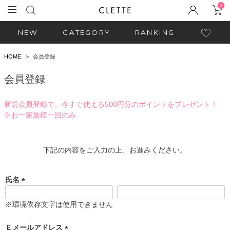
0
NEW
CATEGORY
RANKING
HOME
会員登録
会員登録
新規会員登録で、今すぐ使える500円分のポイントをプレゼント！
※お一家族様一回のみ
下記の内容をご入力の上、お進みください。
氏名
(
必
※環境依存文字は使用できません
須
)
Ｅメールアドレス