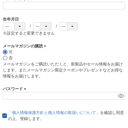
(
必
須
生年月日
)
※設定すると変更できません
メールマガジンの購読
可
(
否
必
メールマガジンをご購読いただくと、新製品やセール情報をお届け
須
します。またメールマガジン限定クーポンやプレゼントなどお得な
)
情報をお届けします。
パスワード
(
必
須
「個人情報保護方針と個人情報の取扱いについて」
を確認し同意
)
の上、登録します。