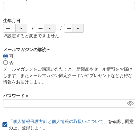
(
必
須
生年月日
)
※設定すると変更できません
メールマガジンの購読
可
(
否
必
メールマガジンをご購読いただくと、新製品やセール情報をお届け
須
します。またメールマガジン限定クーポンやプレゼントなどお得な
)
情報をお届けします。
パスワード
(
必
須
「個人情報保護方針と個人情報の取扱いについて」
を確認し同意
)
の上、登録します。