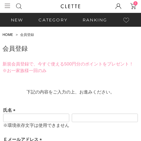
0
NEW
CATEGORY
RANKING
HOME
会員登録
会員登録
新規会員登録で、今すぐ使える500円分のポイントをプレゼント！
※お一家族様一回のみ
下記の内容をご入力の上、お進みください。
氏名
(
必
※環境依存文字は使用できません
須
)
Ｅメールアドレス