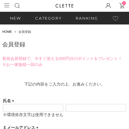
0
NEW
CATEGORY
RANKING
HOME
会員登録
会員登録
新規会員登録で、今すぐ使える500円分のポイントをプレゼント！
※お一家族様一回のみ
下記の内容をご入力の上、お進みください。
氏名
(
必
※環境依存文字は使用できません
須
)
Ｅメールアドレス