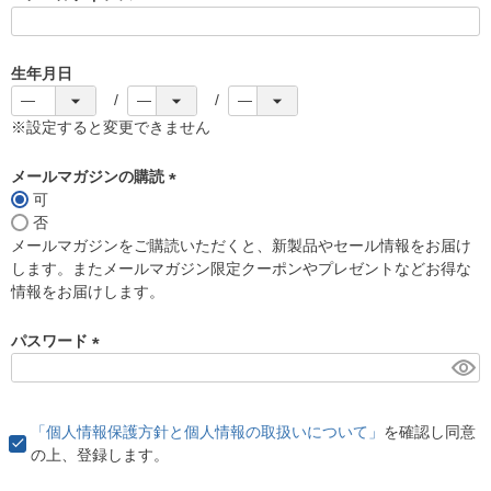
(
必
須
生年月日
)
※設定すると変更できません
メールマガジンの購読
可
(
否
必
メールマガジンをご購読いただくと、新製品やセール情報をお届け
須
します。またメールマガジン限定クーポンやプレゼントなどお得な
)
情報をお届けします。
パスワード
(
必
須
「個人情報保護方針と個人情報の取扱いについて」
を確認し同意
)
の上、登録します。