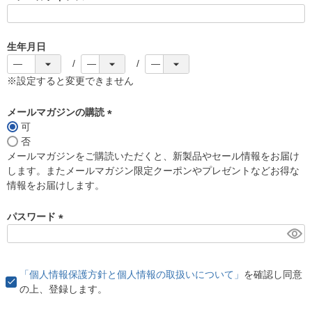
(
必
須
生年月日
)
※設定すると変更できません
メールマガジンの購読
可
(
否
必
メールマガジンをご購読いただくと、新製品やセール情報をお届け
須
します。またメールマガジン限定クーポンやプレゼントなどお得な
)
情報をお届けします。
パスワード
(
必
須
「個人情報保護方針と個人情報の取扱いについて」
を確認し同意
)
の上、登録します。