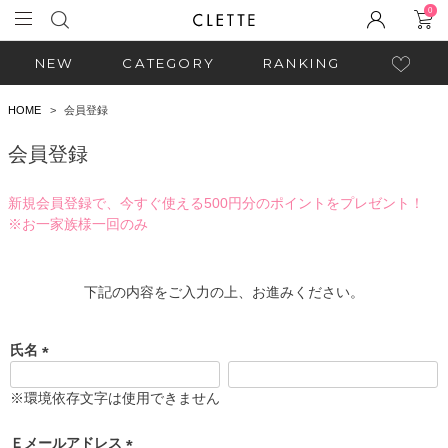
0
NEW
CATEGORY
RANKING
HOME
会員登録
会員登録
新規会員登録で、今すぐ使える500円分のポイントをプレゼント！
※お一家族様一回のみ
下記の内容をご入力の上、お進みください。
氏名
(
必
※環境依存文字は使用できません
須
)
Ｅメールアドレス