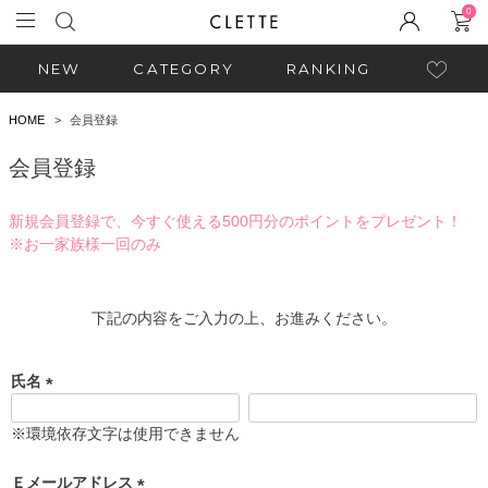
0
NEW
CATEGORY
RANKING
HOME
会員登録
会員登録
新規会員登録で、今すぐ使える500円分のポイントをプレゼント！
※お一家族様一回のみ
下記の内容をご入力の上、お進みください。
氏名
(
必
※環境依存文字は使用できません
須
)
Ｅメールアドレス