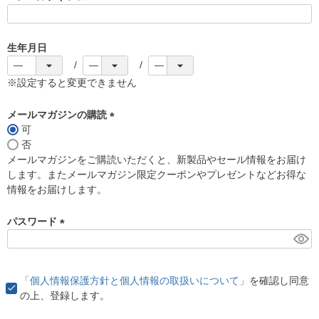
(
必
須
生年月日
)
※設定すると変更できません
メールマガジンの購読
可
(
否
必
メールマガジンをご購読いただくと、新製品やセール情報をお届け
須
します。またメールマガジン限定クーポンやプレゼントなどお得な
)
情報をお届けします。
パスワード
(
必
須
「個人情報保護方針と個人情報の取扱いについて」
を確認し同意
)
の上、登録します。