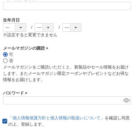
(
必
須
生年月日
)
※設定すると変更できません
メールマガジンの購読
可
(
否
必
メールマガジンをご購読いただくと、新製品やセール情報をお届け
須
します。またメールマガジン限定クーポンやプレゼントなどお得な
)
情報をお届けします。
パスワード
(
必
須
「個人情報保護方針と個人情報の取扱いについて」
を確認し同意
)
の上、登録します。