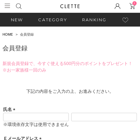
0
NEW
CATEGORY
RANKING
HOME
会員登録
会員登録
新規会員登録で、今すぐ使える500円分のポイントをプレゼント！
※お一家族様一回のみ
下記の内容をご入力の上、お進みください。
氏名
(
必
※環境依存文字は使用できません
須
)
Ｅメールアドレス