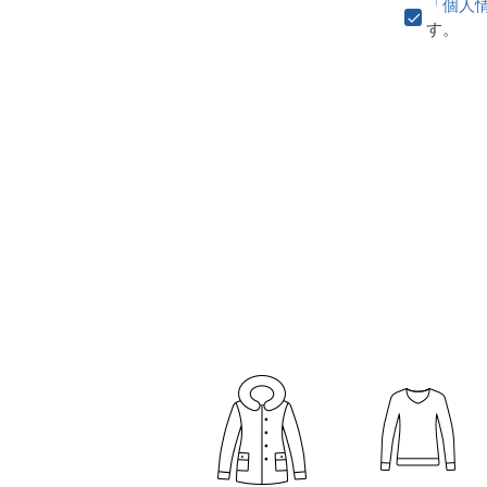
「個人
す。