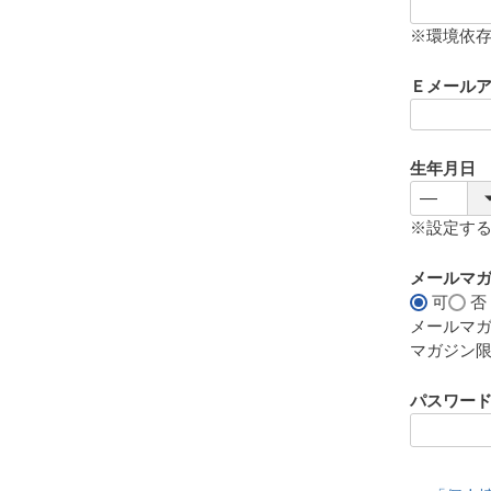
(
必
※環境依
須
)
Ｅメール
生年月日
※設定す
メールマ
可
否
メールマ
マガジン
パスワー