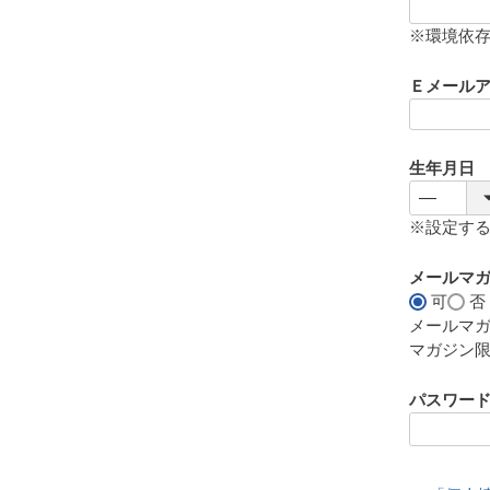
(
必
※環境依
須
)
Ｅメール
生年月日
※設定す
メールマ
可
否
メールマ
マガジン
パスワー