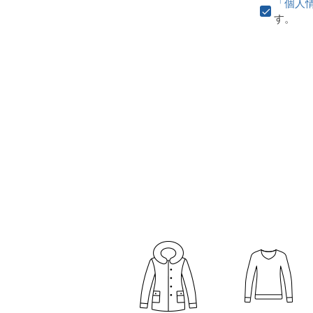
「個人
す。