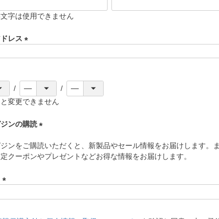
存文字は使用できません
アドレス
(
必
須
)
ると変更できません
ガジンの購読
(
ガジンをご購読いただくと、新製品やセール情報をお届けします。
必
限定クーポンやプレゼントなどお得な情報をお届けします。
須
)
ド
(
必
須