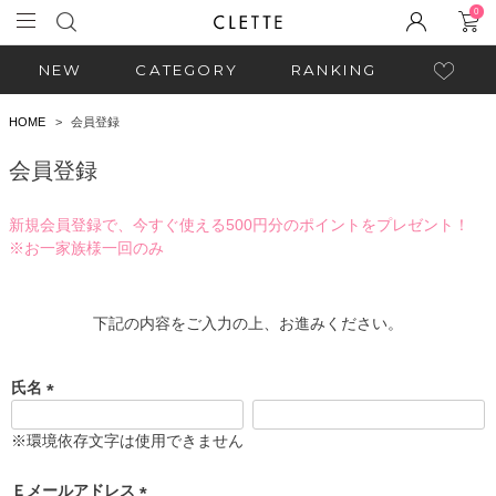
0
NEW
CATEGORY
RANKING
HOME
会員登録
会員登録
新規会員登録で、今すぐ使える500円分のポイントをプレゼント！
※お一家族様一回のみ
下記の内容をご入力の上、お進みください。
氏名
(
必
※環境依存文字は使用できません
須
)
Ｅメールアドレス