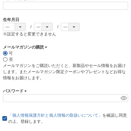
(
必
須
生年月日
)
※設定すると変更できません
メールマガジンの購読
可
(
否
必
メールマガジンをご購読いただくと、新製品やセール情報をお届け
須
します。またメールマガジン限定クーポンやプレゼントなどお得な
)
情報をお届けします。
パスワード
(
必
須
「個人情報保護方針と個人情報の取扱いについて」
を確認し同意
)
の上、登録します。