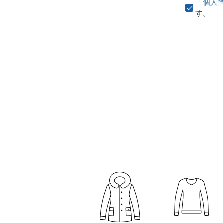
「個人
す。