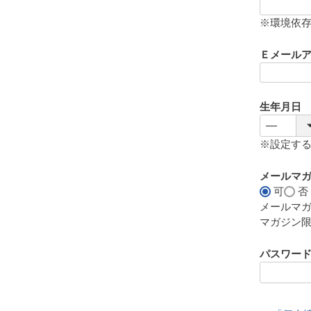
(
必
※環境依
須
)
Ｅメール
生年月日
※設定す
メールマ
可
否
メールマ
マガジン
パスワー