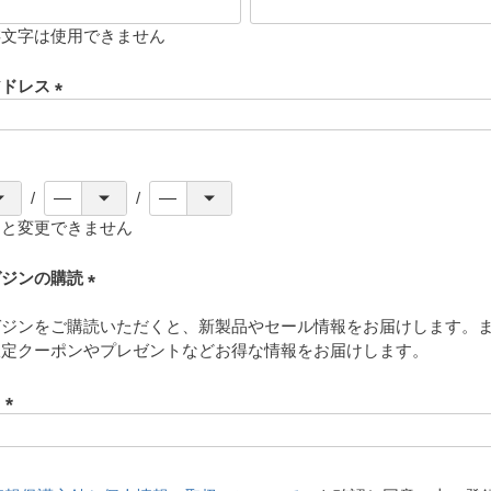
存文字は使用できません
アドレス
(
必
須
)
ると変更できません
ガジンの購読
(
ガジンをご購読いただくと、新製品やセール情報をお届けします。
必
限定クーポンやプレゼントなどお得な情報をお届けします。
須
)
ド
(
必
須