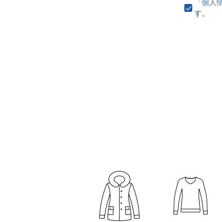
「個人
す。