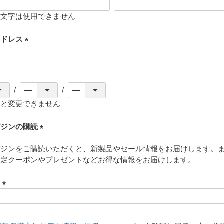
存文字は使用できません
アドレス
(
必
須
)
ると変更できません
ガジンの購読
(
ガジンをご購読いただくと、新製品やセール情報をお届けします。
必
限定クーポンやプレゼントなどお得な情報をお届けします。
須
)
ド
(
必
須