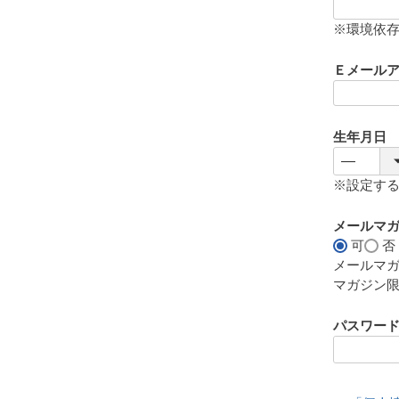
(
必
※環境依
須
)
Ｅメール
生年月日
※設定す
メールマ
可
否
メールマ
マガジン
パスワー