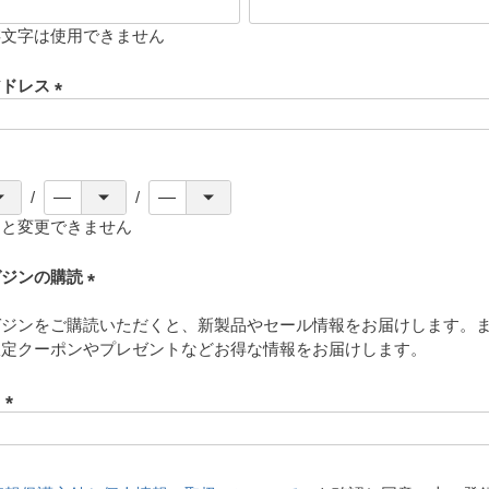
存文字は使用できません
アドレス
(
必
須
)
ると変更できません
ガジンの購読
(
ガジンをご購読いただくと、新製品やセール情報をお届けします。
必
限定クーポンやプレゼントなどお得な情報をお届けします。
須
)
ド
(
必
須