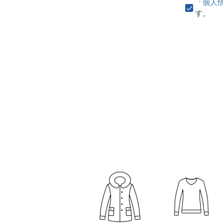
「個人
す。