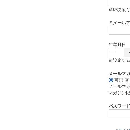
(
必
※環境依
須
)
Ｅメール
生年月日
※設定す
メールマ
可
否
メールマ
マガジン
パスワー