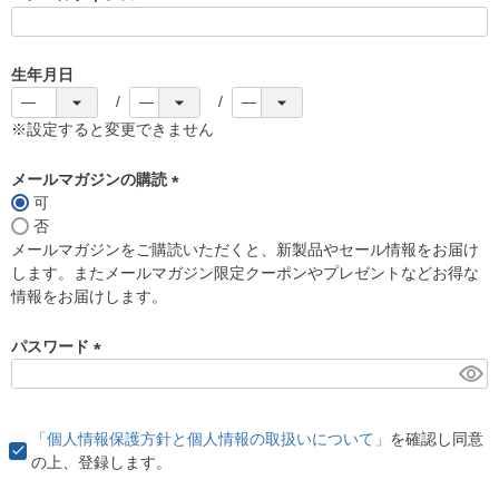
(
必
須
生年月日
)
※設定すると変更できません
メールマガジンの購読
可
(
否
必
メールマガジンをご購読いただくと、新製品やセール情報をお届け
須
します。またメールマガジン限定クーポンやプレゼントなどお得な
)
情報をお届けします。
パスワード
(
必
須
「個人情報保護方針と個人情報の取扱いについて」
を確認し同意
)
の上、登録します。