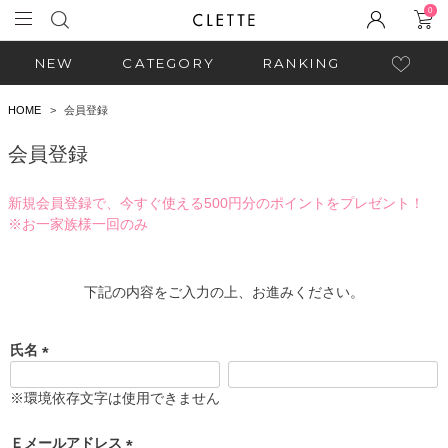
0
NEW
CATEGORY
RANKING
HOME
会員登録
会員登録
新規会員登録で、今すぐ使える500円分のポイントをプレゼント！
※お一家族様一回のみ
下記の内容をご入力の上、お進みください。
氏名
(
必
※環境依存文字は使用できません
須
)
Ｅメールアドレス