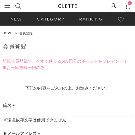
0
NEW
CATEGORY
RANKING
HOME
会員登録
会員登録
新規会員登録で、今すぐ使える500円分のポイントをプレゼント！
※お一家族様一回のみ
下記の内容をご入力の上、お進みください。
氏名
(
必
※環境依存文字は使用できません
須
)
Ｅメールアドレス