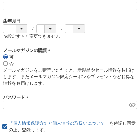
(
必
須
生年月日
)
※設定すると変更できません
メールマガジンの購読
可
(
否
必
メールマガジンをご購読いただくと、新製品やセール情報をお届け
須
します。またメールマガジン限定クーポンやプレゼントなどお得な
)
情報をお届けします。
パスワード
(
必
須
「個人情報保護方針と個人情報の取扱いについて」
を確認し同意
)
の上、登録します。