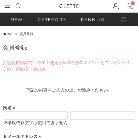
0
NEW
CATEGORY
RANKING
HOME
会員登録
会員登録
新規会員登録で、今すぐ使える500円分のポイントをプレゼント！
※お一家族様一回のみ
下記の内容をご入力の上、お進みください。
氏名
(
必
※環境依存文字は使用できません
須
)
Ｅメールアドレス