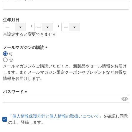
(
必
須
生年月日
)
※設定すると変更できません
メールマガジンの購読
可
(
否
必
メールマガジンをご購読いただくと、新製品やセール情報をお届け
須
します。またメールマガジン限定クーポンやプレゼントなどお得な
)
情報をお届けします。
パスワード
(
必
須
「個人情報保護方針と個人情報の取扱いについて」
を確認し同意
)
の上、登録します。