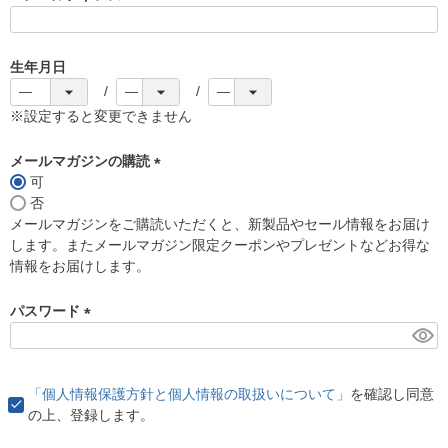
(
必
須
生年月日
)
※設定すると変更できません
メールマガジンの購読
可
(
否
必
メールマガジンをご購読いただくと、新製品やセール情報をお届け
須
します。またメールマガジン限定クーポンやプレゼントなどお得な
)
情報をお届けします。
パスワード
(
必
須
「個人情報保護方針と個人情報の取扱いについて」
を確認し同意
)
の上、登録します。