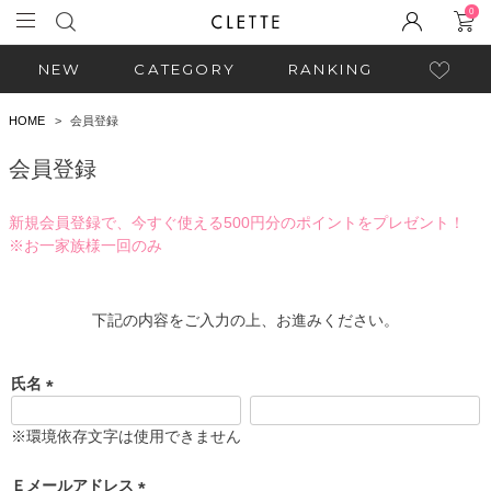
0
NEW
CATEGORY
RANKING
HOME
会員登録
会員登録
新規会員登録で、今すぐ使える500円分のポイントをプレゼント！
※お一家族様一回のみ
下記の内容をご入力の上、お進みください。
氏名
(
必
※環境依存文字は使用できません
須
)
Ｅメールアドレス