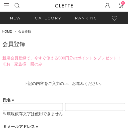
0
NEW
CATEGORY
RANKING
HOME
会員登録
会員登録
新規会員登録で、今すぐ使える500円分のポイントをプレゼント！
※お一家族様一回のみ
下記の内容をご入力の上、お進みください。
氏名
(
必
※環境依存文字は使用できません
須
)
Ｅメールアドレス