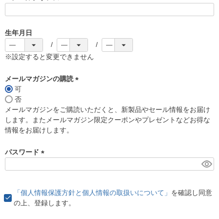
(
必
須
生年月日
)
※設定すると変更できません
メールマガジンの購読
可
(
否
必
メールマガジンをご購読いただくと、新製品やセール情報をお届け
須
します。またメールマガジン限定クーポンやプレゼントなどお得な
)
情報をお届けします。
パスワード
(
必
須
「個人情報保護方針と個人情報の取扱いについて」
を確認し同意
)
の上、登録します。