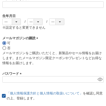
(
必
須
生年月日
)
※設定すると変更できません
メールマガジンの購読
可
(
否
必
メールマガジンをご購読いただくと、新製品やセール情報をお届け
須
します。またメールマガジン限定クーポンやプレゼントなどお得な
)
情報をお届けします。
パスワード
(
必
須
「個人情報保護方針と個人情報の取扱いについて」
を確認し同意
)
の上、登録します。