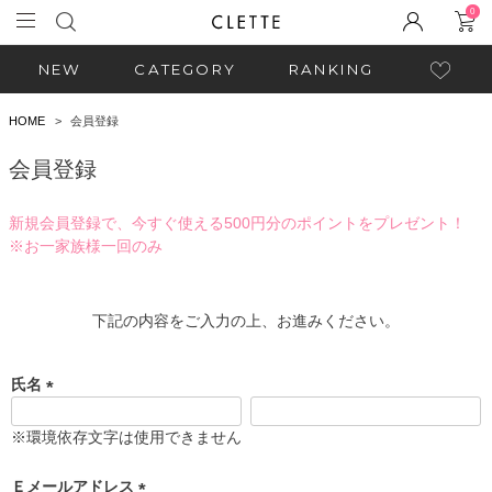
0
NEW
CATEGORY
RANKING
HOME
会員登録
会員登録
新規会員登録で、今すぐ使える500円分のポイントをプレゼント！
※お一家族様一回のみ
下記の内容をご入力の上、お進みください。
氏名
(
必
※環境依存文字は使用できません
須
)
Ｅメールアドレス