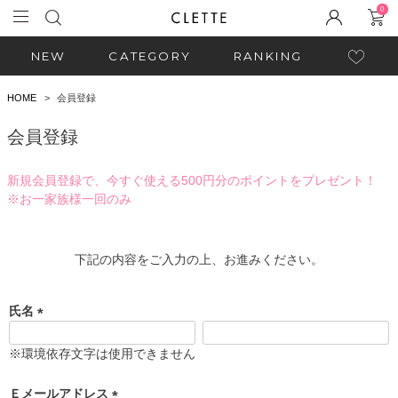
0
NEW
CATEGORY
RANKING
HOME
会員登録
会員登録
新規会員登録で、今すぐ使える500円分のポイントをプレゼント！
※お一家族様一回のみ
下記の内容をご入力の上、お進みください。
氏名
(
必
※環境依存文字は使用できません
須
)
Ｅメールアドレス