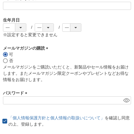
(
必
須
生年月日
)
※設定すると変更できません
メールマガジンの購読
可
(
否
必
メールマガジンをご購読いただくと、新製品やセール情報をお届け
須
します。またメールマガジン限定クーポンやプレゼントなどお得な
)
情報をお届けします。
パスワード
(
必
須
「個人情報保護方針と個人情報の取扱いについて」
を確認し同意
)
の上、登録します。