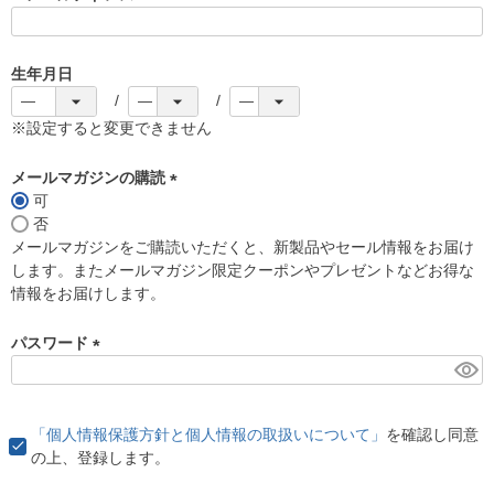
(
必
須
生年月日
)
※設定すると変更できません
メールマガジンの購読
可
(
否
必
メールマガジンをご購読いただくと、新製品やセール情報をお届け
須
します。またメールマガジン限定クーポンやプレゼントなどお得な
)
情報をお届けします。
パスワード
(
必
須
「個人情報保護方針と個人情報の取扱いについて」
を確認し同意
)
の上、登録します。