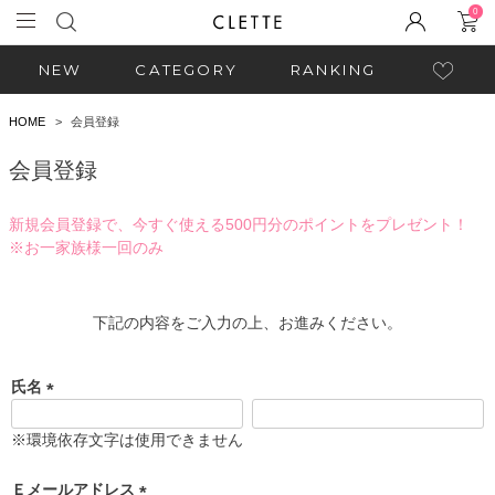
0
NEW
CATEGORY
RANKING
HOME
会員登録
会員登録
新規会員登録で、今すぐ使える500円分のポイントをプレゼント！
※お一家族様一回のみ
下記の内容をご入力の上、お進みください。
氏名
(
必
※環境依存文字は使用できません
須
)
Ｅメールアドレス