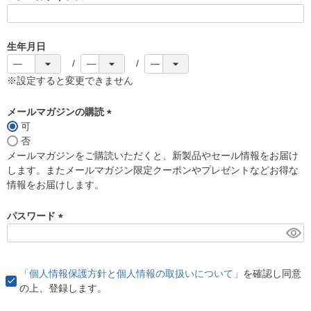
(
必
須
生年月日
)
※設定すると変更できません
メールマガジンの購読
可
(
否
必
メールマガジンをご購読いただくと、新製品やセール情報をお届け
須
します。またメールマガジン限定クーポンやプレゼントなどお得な
)
情報をお届けします。
パスワード
(
必
須
「個人情報保護方針と個人情報の取扱いについて」
を確認し同意
)
の上、登録します。