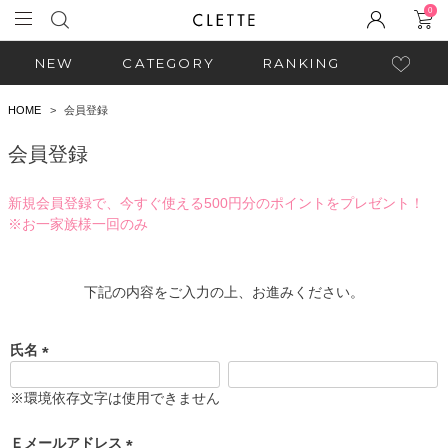
0
NEW
CATEGORY
RANKING
HOME
会員登録
会員登録
新規会員登録で、今すぐ使える500円分のポイントをプレゼント！
※お一家族様一回のみ
下記の内容をご入力の上、お進みください。
氏名
(
必
※環境依存文字は使用できません
須
)
Ｅメールアドレス