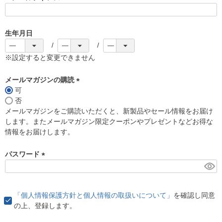
(
必
須
生年月日
)
※設定すると変更できません
メールマガジンの購読
可
(
否
必
メールマガジンをご購読いただくと、新製品やセール情報をお届け
須
します。またメールマガジン限定クーポンやプレゼントなどお得な
)
情報をお届けします。
パスワード
(
必
須
「個人情報保護方針と個人情報の取扱いについて」
を確認し同意
)
の上、登録します。