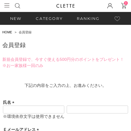
0
NEW
CATEGORY
RANKING
HOME
会員登録
会員登録
新規会員登録で、今すぐ使える500円分のポイントをプレゼント！
※お一家族様一回のみ
下記の内容をご入力の上、お進みください。
氏名
(
必
※環境依存文字は使用できません
須
)
Ｅメールアドレス