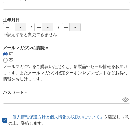
(
必
須
生年月日
)
※設定すると変更できません
メールマガジンの購読
可
(
否
必
メールマガジンをご購読いただくと、新製品やセール情報をお届け
須
します。またメールマガジン限定クーポンやプレゼントなどお得な
)
情報をお届けします。
パスワード
(
必
須
「個人情報保護方針と個人情報の取扱いについて」
を確認し同意
)
の上、登録します。