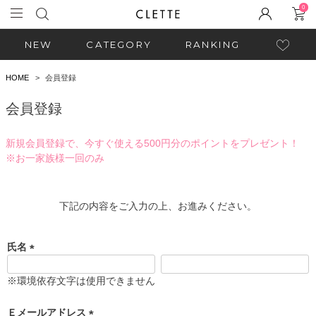
0
NEW
CATEGORY
RANKING
HOME
会員登録
会員登録
新規会員登録で、今すぐ使える500円分のポイントをプレゼント！
※お一家族様一回のみ
下記の内容をご入力の上、お進みください。
氏名
(
必
※環境依存文字は使用できません
須
)
Ｅメールアドレス