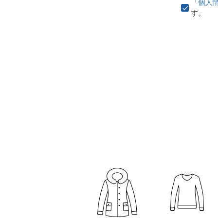
「個人
す。