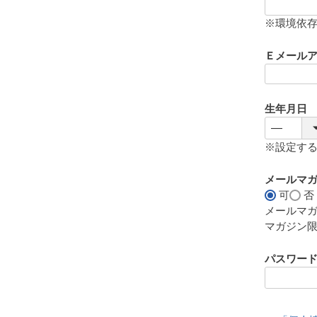
(
必
※環境依
須
)
Ｅメール
生年月日
※設定す
メールマ
可
否
メールマ
マガジン
パスワー