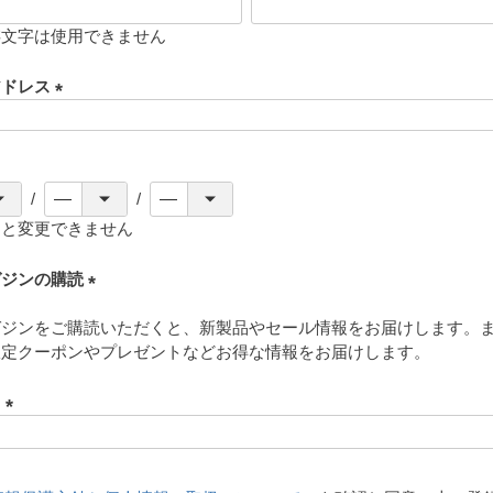
存文字は使用できません
アドレス
(
必
須
)
ると変更できません
ガジンの購読
(
ガジンをご購読いただくと、新製品やセール情報をお届けします。
必
限定クーポンやプレゼントなどお得な情報をお届けします。
須
)
ド
(
必
須