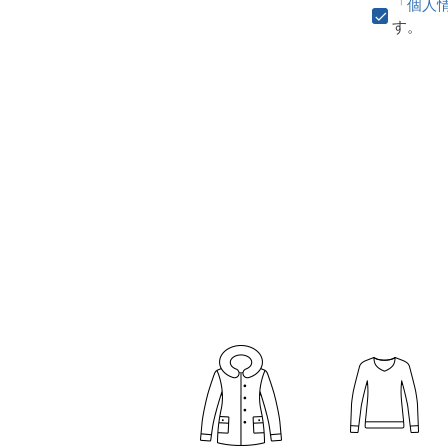
「個人
す。