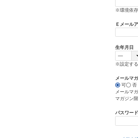
(
必
※環境依
須
)
Ｅメール
生年月日
※設定す
メールマ
可
否
メールマ
マガジン
パスワー