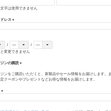
存文字は使用できません
アドレス
(
必
須
)
ると変更できません
ガジンの購読
(
ガジンをご購読いただくと、新製品やセール情報をお届けします。
必
限定クーポンやプレゼントなどお得な情報をお届けします。
須
)
ド
(
必
須