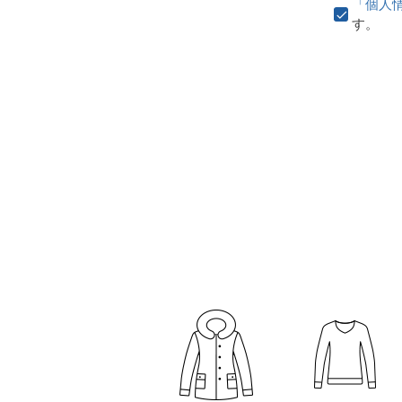
「個人
す。