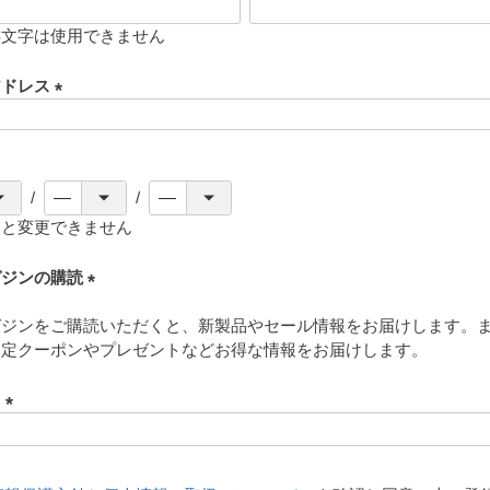
存文字は使用できません
アドレス
(
必
須
)
ると変更できません
ガジンの購読
(
ガジンをご購読いただくと、新製品やセール情報をお届けします。
必
限定クーポンやプレゼントなどお得な情報をお届けします。
須
)
ド
(
必
須