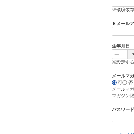
(
必
※環境依
須
)
Ｅメール
生年月日
※設定す
メールマ
可
否
メールマ
マガジン
パスワー