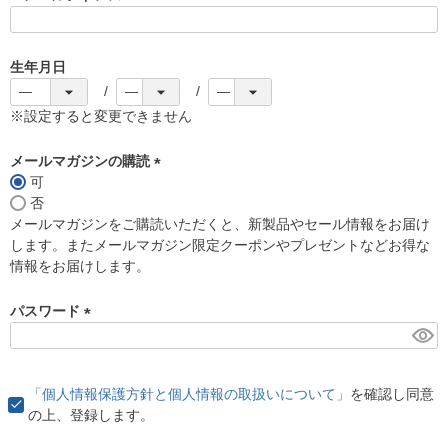
(
必
須
生年月日
)
※設定すると変更できません
メールマガジンの購読
可
(
否
必
メールマガジンをご購読いただくと、新製品やセール情報をお届け
須
します。またメールマガジン限定クーポンやプレゼントなどお得な
)
情報をお届けします。
パスワード
(
必
須
「個人情報保護方針と個人情報の取扱いについて」
を確認し同意
)
の上、登録します。