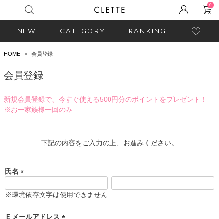
0
NEW
CATEGORY
RANKING
HOME
会員登録
会員登録
新規会員登録で、今すぐ使える500円分のポイントをプレゼント！
※お一家族様一回のみ
下記の内容をご入力の上、お進みください。
氏名
(
必
※環境依存文字は使用できません
須
)
Ｅメールアドレス