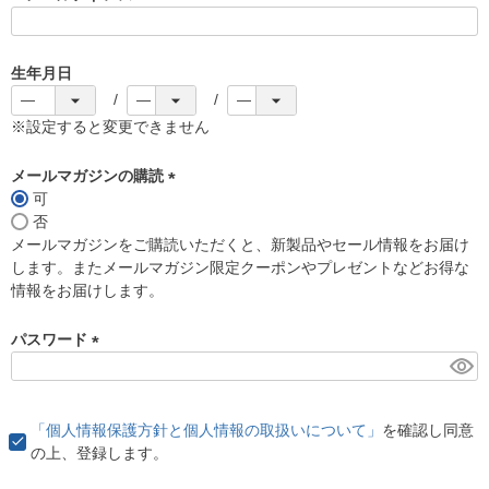
(
必
須
生年月日
)
※設定すると変更できません
メールマガジンの購読
可
(
否
必
メールマガジンをご購読いただくと、新製品やセール情報をお届け
須
します。またメールマガジン限定クーポンやプレゼントなどお得な
)
情報をお届けします。
パスワード
(
必
須
「個人情報保護方針と個人情報の取扱いについて」
を確認し同意
)
の上、登録します。