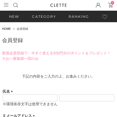
0
NEW
CATEGORY
RANKING
HOME
会員登録
会員登録
新規会員登録で、今すぐ使える500円分のポイントをプレゼント！
※お一家族様一回のみ
下記の内容をご入力の上、お進みください。
氏名
(
必
※環境依存文字は使用できません
須
)
Ｅメールアドレス