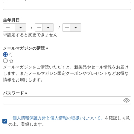
(
必
須
生年月日
)
※設定すると変更できません
メールマガジンの購読
可
(
否
必
メールマガジンをご購読いただくと、新製品やセール情報をお届け
須
します。またメールマガジン限定クーポンやプレゼントなどお得な
)
情報をお届けします。
パスワード
(
必
須
「個人情報保護方針と個人情報の取扱いについて」
を確認し同意
)
の上、登録します。