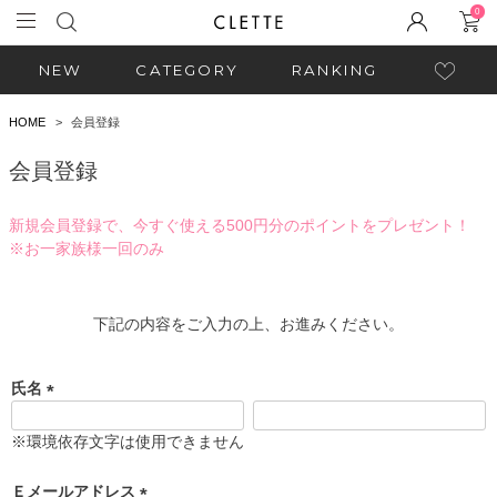
0
NEW
CATEGORY
RANKING
HOME
会員登録
会員登録
新規会員登録で、今すぐ使える500円分のポイントをプレゼント！
※お一家族様一回のみ
下記の内容をご入力の上、お進みください。
氏名
(
必
※環境依存文字は使用できません
須
)
Ｅメールアドレス