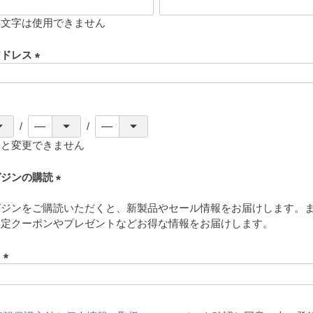
存文字は使用できません
アドレス
(
必
須
)
ると変更できません
ガジンの購読
(
ガジンをご購読いただくと、新製品やセール情報をお届けします。
必
限定クーポンやプレゼントなどお得な情報をお届けします。
須
)
ド
(
必
須