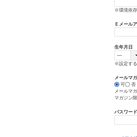
(
必
※環境依
須
)
Ｅメール
生年月日
※設定す
メールマ
可
否
メールマ
マガジン
パスワー