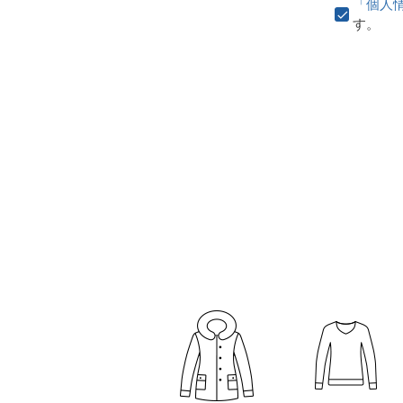
「個人
す。