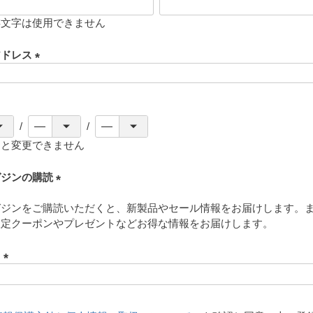
存文字は使用できません
アドレス
(
必
須
)
ると変更できません
ガジンの購読
(
ガジンをご購読いただくと、新製品やセール情報をお届けします。
必
限定クーポンやプレゼントなどお得な情報をお届けします。
須
)
ド
(
必
須