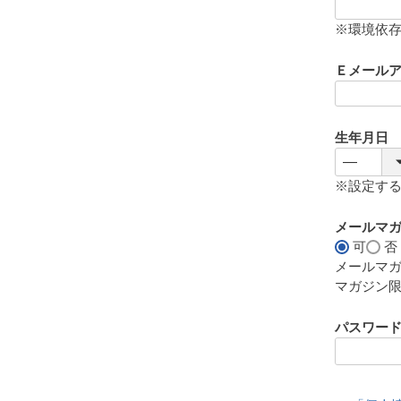
(
必
※環境依
須
)
Ｅメール
生年月日
※設定す
メールマ
可
否
メールマ
マガジン
パスワー