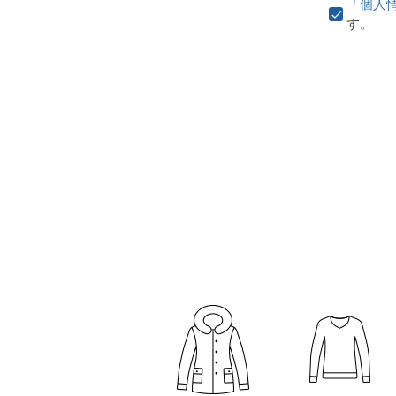
「個人
す。