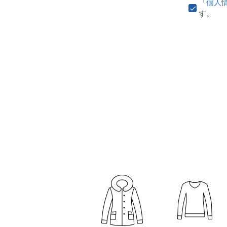
「個人
す。