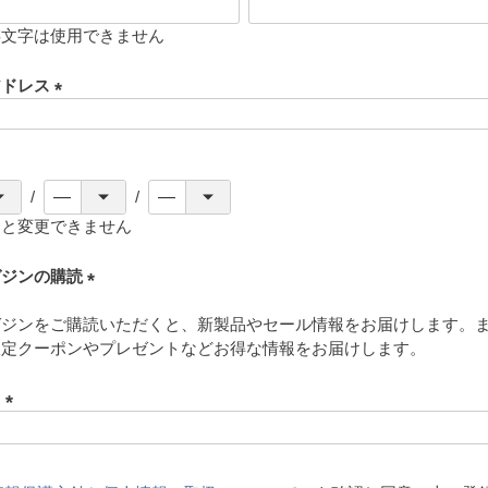
存文字は使用できません
アドレス
(
必
須
)
ると変更できません
ガジンの購読
(
ガジンをご購読いただくと、新製品やセール情報をお届けします。
必
限定クーポンやプレゼントなどお得な情報をお届けします。
須
)
ド
(
必
須