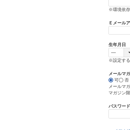
(
必
※環境依
須
)
Ｅメール
生年月日
※設定す
メールマ
可
否
メールマ
マガジン
パスワー