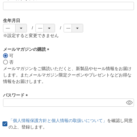
(
必
須
生年月日
)
※設定すると変更できません
メールマガジンの購読
可
(
否
必
メールマガジンをご購読いただくと、新製品やセール情報をお届け
須
します。またメールマガジン限定クーポンやプレゼントなどお得な
)
情報をお届けします。
パスワード
(
必
須
「個人情報保護方針と個人情報の取扱いについて」
を確認し同意
)
の上、登録します。