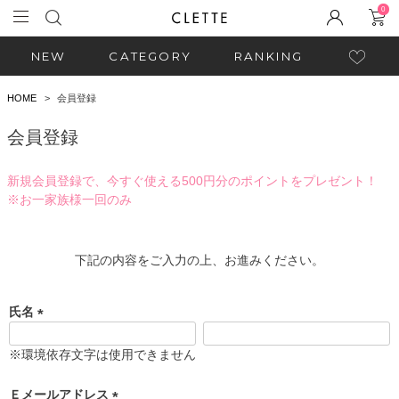
0
NEW
CATEGORY
RANKING
HOME
会員登録
会員登録
新規会員登録で、今すぐ使える500円分のポイントをプレゼント！
※お一家族様一回のみ
下記の内容をご入力の上、お進みください。
氏名
(
必
※環境依存文字は使用できません
須
)
Ｅメールアドレス