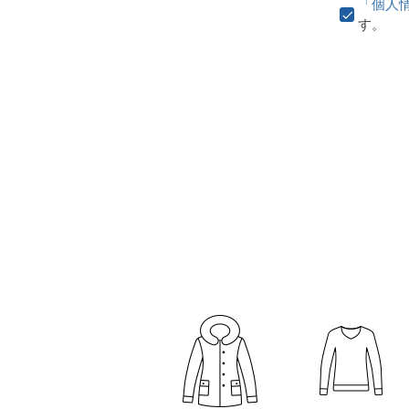
「個人
す。