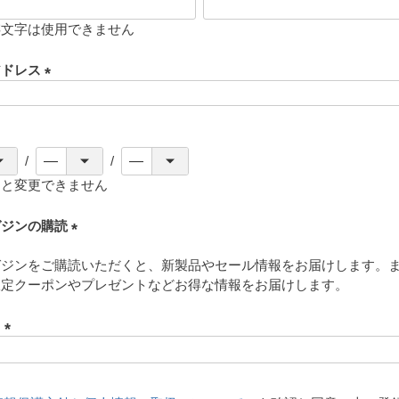
存文字は使用できません
アドレス
(
必
須
)
ると変更できません
ガジンの購読
(
ガジンをご購読いただくと、新製品やセール情報をお届けします。
必
限定クーポンやプレゼントなどお得な情報をお届けします。
須
)
ド
(
必
須