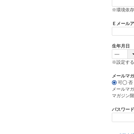
(
必
※環境依
須
)
Ｅメール
生年月日
※設定す
メールマ
可
否
メールマ
マガジン
パスワー