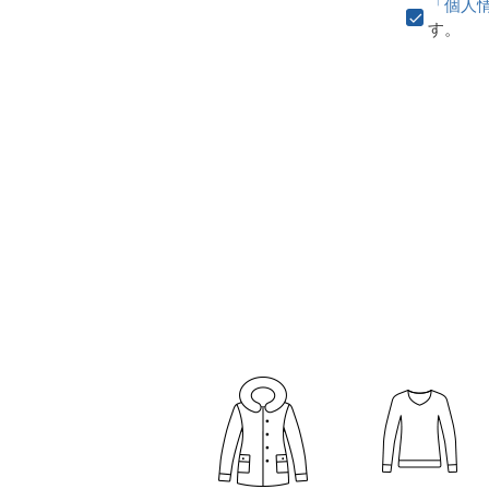
「個人
す。