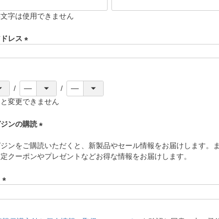
存文字は使用できません
アドレス
(
必
須
)
ると変更できません
ガジンの購読
(
ガジンをご購読いただくと、新製品やセール情報をお届けします。
必
限定クーポンやプレゼントなどお得な情報をお届けします。
須
)
ド
(
必
須