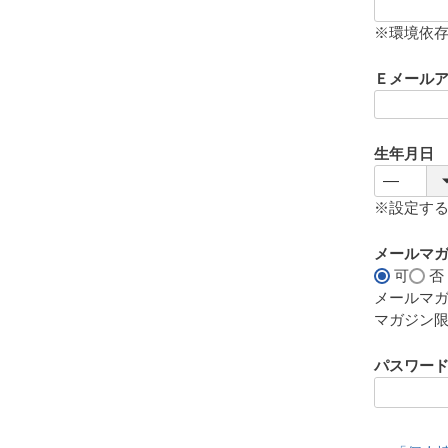
(
必
※環境依
須
)
Ｅメール
生年月日
※設定す
メールマ
可
否
メールマ
マガジン
パスワー