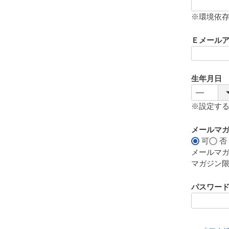
(
必
※環境依
須
)
Ｅメール
生年月日
※設定す
メールマ
可
否
メールマ
マガジン
パスワー