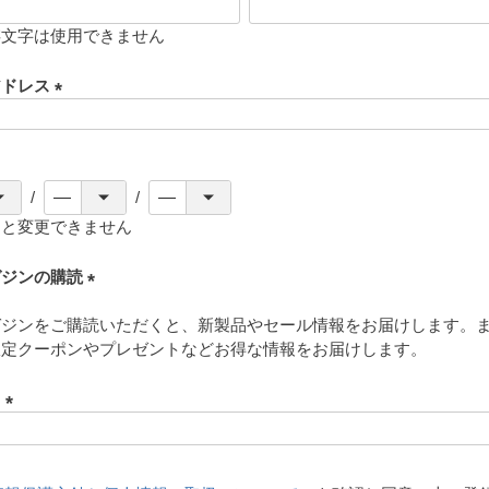
存文字は使用できません
アドレス
(
必
須
)
ると変更できません
ガジンの購読
(
ガジンをご購読いただくと、新製品やセール情報をお届けします。
必
限定クーポンやプレゼントなどお得な情報をお届けします。
須
)
ド
(
必
須