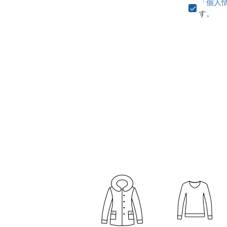
「個人
す。