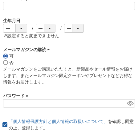
(
必
須
生年月日
)
※設定すると変更できません
メールマガジンの購読
可
(
否
必
メールマガジンをご購読いただくと、新製品やセール情報をお届け
須
します。またメールマガジン限定クーポンやプレゼントなどお得な
)
情報をお届けします。
パスワード
(
必
須
「個人情報保護方針と個人情報の取扱いについて」
を確認し同意
)
の上、登録します。