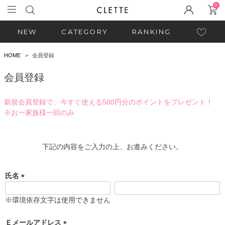
0
NEW
CATEGORY
RANKING
HOME
会員登録
会員登録
新規会員登録で、今すぐ使える500円分のポイントをプレゼント！
※お一家族様一回のみ
下記の内容をご入力の上、お進みください。
氏名
(
必
※環境依存文字は使用できません
須
)
Ｅメールアドレス