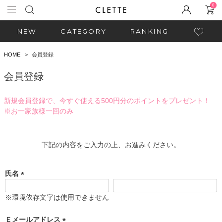
0
NEW
CATEGORY
RANKING
HOME
会員登録
会員登録
新規会員登録で、今すぐ使える500円分のポイントをプレゼント！
※お一家族様一回のみ
下記の内容をご入力の上、お進みください。
氏名
(
必
※環境依存文字は使用できません
須
)
Ｅメールアドレス