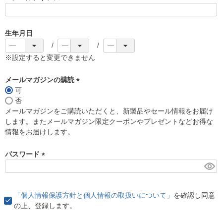
(
必
須
生年月日
)
※設定すると変更できません
メールマガジンの購読
可
(
否
必
メールマガジンをご購読いただくと、新製品やセール情報をお届け
須
します。またメールマガジン限定クーポンやプレゼントなどお得な
)
情報をお届けします。
パスワード
(
必
須
「個人情報保護方針と個人情報の取扱いについて」
を確認し同意
)
の上、登録します。