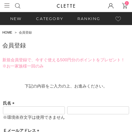
0
NEW
CATEGORY
RANKING
HOME
会員登録
会員登録
新規会員登録で、今すぐ使える500円分のポイントをプレゼント！
※お一家族様一回のみ
下記の内容をご入力の上、お進みください。
氏名
(
必
※環境依存文字は使用できません
須
)
Ｅメールアドレス