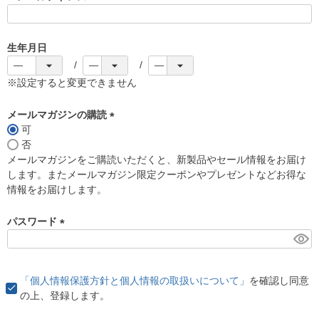
(
必
須
生年月日
)
※設定すると変更できません
メールマガジンの購読
可
(
否
必
メールマガジンをご購読いただくと、新製品やセール情報をお届け
須
します。またメールマガジン限定クーポンやプレゼントなどお得な
)
情報をお届けします。
パスワード
(
必
須
「個人情報保護方針と個人情報の取扱いについて」
を確認し同意
)
の上、登録します。