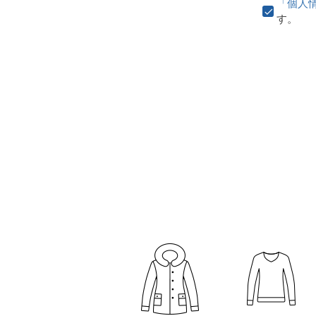
「個人
す。