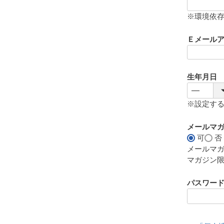
(
必
※環境依
須
)
Ｅメール
生年月日
※設定す
メールマ
可
否
メールマ
マガジン
パスワー