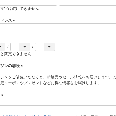
存文字は使用できません
アドレス
(
必
須
)
ると変更できません
ガジンの購読
(
ガジンをご購読いただくと、新製品やセール情報をお届けします。
必
限定クーポンやプレゼントなどお得な情報をお届けします。
須
)
ド
(
必
須