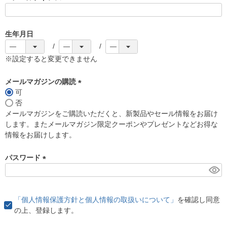
(
必
須
生年月日
)
※設定すると変更できません
メールマガジンの購読
可
(
否
必
メールマガジンをご購読いただくと、新製品やセール情報をお届け
須
します。またメールマガジン限定クーポンやプレゼントなどお得な
)
情報をお届けします。
パスワード
(
必
須
「個人情報保護方針と個人情報の取扱いについて」
を確認し同意
)
の上、登録します。