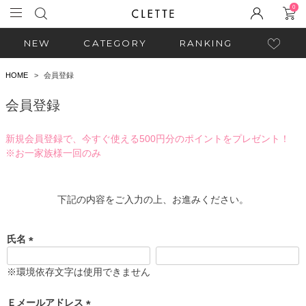
0
NEW
CATEGORY
RANKING
HOME
会員登録
会員登録
新規会員登録で、今すぐ使える500円分のポイントをプレゼント！
※お一家族様一回のみ
下記の内容をご入力の上、お進みください。
氏名
(
必
※環境依存文字は使用できません
須
)
Ｅメールアドレス