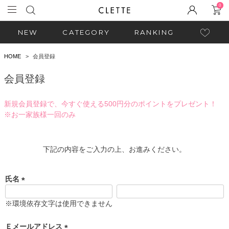
0
NEW
CATEGORY
RANKING
HOME
会員登録
会員登録
新規会員登録で、今すぐ使える500円分のポイントをプレゼント！
※お一家族様一回のみ
下記の内容をご入力の上、お進みください。
氏名
(
必
※環境依存文字は使用できません
須
)
Ｅメールアドレス