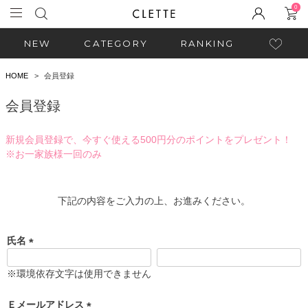
0
NEW
CATEGORY
RANKING
HOME
会員登録
会員登録
新規会員登録で、今すぐ使える500円分のポイントをプレゼント！
※お一家族様一回のみ
下記の内容をご入力の上、お進みください。
氏名
(
必
※環境依存文字は使用できません
須
)
Ｅメールアドレス