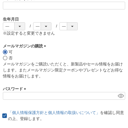
(
必
須
生年月日
)
※設定すると変更できません
メールマガジンの購読
可
(
否
必
メールマガジンをご購読いただくと、新製品やセール情報をお届け
須
します。またメールマガジン限定クーポンやプレゼントなどお得な
)
情報をお届けします。
パスワード
(
必
須
「個人情報保護方針と個人情報の取扱いについて」
を確認し同意
)
の上、登録します。