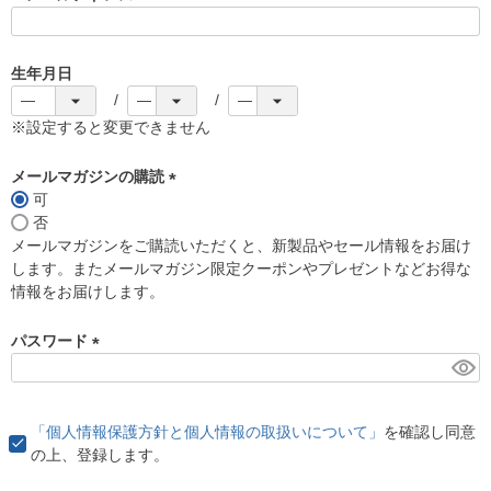
(
必
須
生年月日
)
※設定すると変更できません
メールマガジンの購読
可
(
否
必
メールマガジンをご購読いただくと、新製品やセール情報をお届け
須
します。またメールマガジン限定クーポンやプレゼントなどお得な
)
情報をお届けします。
パスワード
(
必
須
「個人情報保護方針と個人情報の取扱いについて」
を確認し同意
)
の上、登録します。