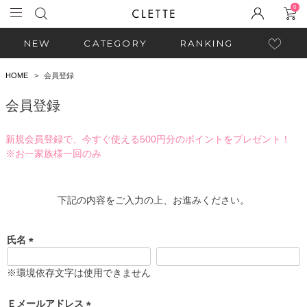
0
NEW
CATEGORY
RANKING
HOME
会員登録
会員登録
新規会員登録で、今すぐ使える500円分のポイントをプレゼント！
※お一家族様一回のみ
下記の内容をご入力の上、お進みください。
氏名
(
必
※環境依存文字は使用できません
須
)
Ｅメールアドレス